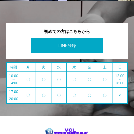
初めての方はこちらから
LINE登録
時間
月
火
水
木
金
土
日
10:00
12:00
~
〇
〇
〇
〇
〇
〇
～
14:00
18:00
17:00
~
〇
〇
〇
〇
〇
〇
×
20:00