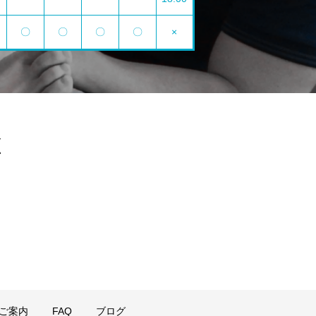
〇
〇
〇
〇
×
ボ
降ご案内
FAQ
ブログ