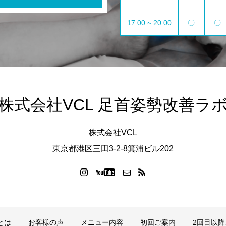
17:00 ~ 20:00
〇
〇
株式会社VCL 足首姿勢改善ラ
株式会社VCL
東京都港区三田3-2-8箕浦ビル202
とは
お客様の声
メニュー内容
初回ご案内
2回目以