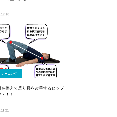
.12.16
トレーニング
盤を整えて反り腰を改善するヒップ
フト！！
.11.21