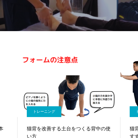
トレーニング
本
猫背を改善する土台をつくる背中の使
猫
い方
す