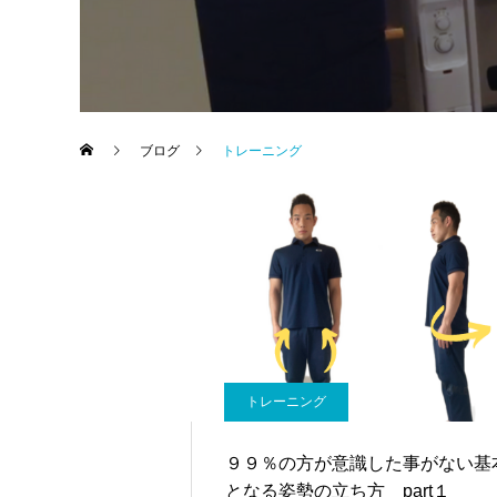
ブログ
トレーニング
トレーニング
９９％の方が意識した事がない基
となる姿勢の立ち方 part１