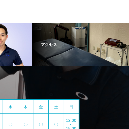
アクセス
水
木
金
土
日
12:00
〇
〇
〇
〇
～
18:00