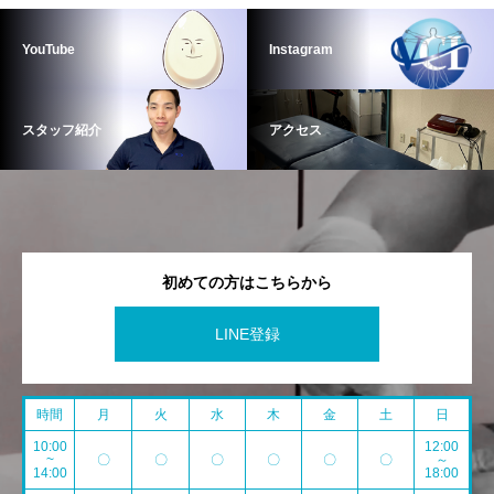
YouTube
Instagram
スタッフ紹介
アクセス
初めての方はこちらから
LINE登録
時間
月
火
水
木
金
土
日
10:00
12:00
~
〇
〇
〇
〇
〇
〇
～
14:00
18:00