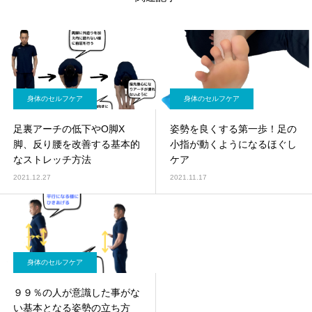
身体のセルフケア
身体のセルフケア
足裏アーチの低下やO脚X
姿勢を良くする第一歩！足の
脚、反り腰を改善する基本的
小指が動くようになるほぐし
なストレッチ方法
ケア
2021.12.27
2021.11.17
身体のセルフケア
９９％の人が意識した事がな
い基本となる姿勢の立ち方