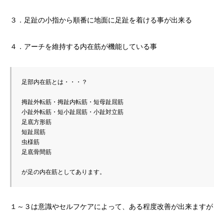
３．足趾の小指から順番に地面に足趾を着ける事が出来る
４．アーチを維持する内在筋が機能している事
足部内在筋とは・・・？

拇趾外転筋・拇趾内転筋・短母趾屈筋

小趾外転筋・短小趾屈筋・小趾対立筋

足底方形筋

短趾屈筋

虫様筋

足底骨間筋

が足の内在筋としてあります。
１～３は意識やセルフケアによって、ある程度改善が出来ますが