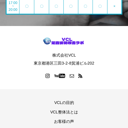
17:00
~
〇
〇
〇
〇
〇
〇
×
20:00
株式会社VCL
東京都港区三田3-2-8箕浦ビル202
VCLの目的
VCL整体法とは
お客様の声