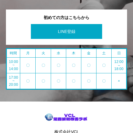
初めての方はこちらから
LINE登録
時間
月
火
水
木
金
土
日
10:00
12:00
~
〇
〇
〇
〇
〇
〇
～
14:00
18:00
17:00
~
〇
〇
〇
〇
〇
〇
×
20:00
株式会社VCL