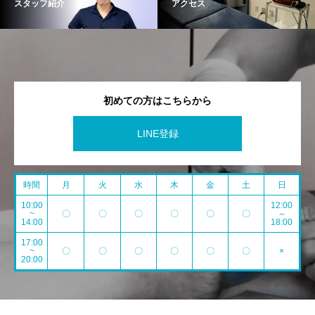
スタッフ紹介
アクセス
初めての方はこちらから
LINE登録
時間
月
火
水
木
金
土
日
10:00
12:00
~
〇
〇
〇
〇
〇
〇
～
14:00
18:00
17:00
~
〇
〇
〇
〇
〇
〇
×
20:00